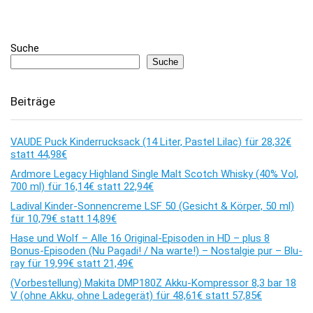
Suche
Suche
Beiträge
VAUDE Puck Kinderrucksack (14 Liter, Pastel Lilac) für 28,32€
statt 44,98€
Ardmore Legacy Highland Single Malt Scotch Whisky (40% Vol,
700 ml) für 16,14€ statt 22,94€
Ladival Kinder-Sonnencreme LSF 50 (Gesicht & Körper, 50 ml)
für 10,79€ statt 14,89€
Hase und Wolf – Alle 16 Original-Episoden in HD – plus 8
Bonus-Episoden (Nu Pagadi! / Na warte!) – Nostalgie pur – Blu-
ray für 19,99€ statt 21,49€
(Vorbestellung) Makita DMP180Z Akku-Kompressor 8,3 bar 18
V (ohne Akku, ohne Ladegerät) für 48,61€ statt 57,85€