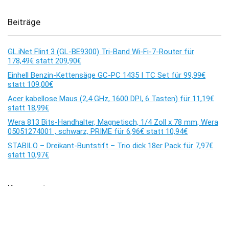
Beiträge
GL.iNet Flint 3 (GL-BE9300) Tri-Band Wi-Fi-7-Router für
178,49€ statt 209,90€
Einhell Benzin-Kettensäge GC-PC 1435 I TC Set für 99,99€
statt 109,00€
Acer kabellose Maus (2,4 GHz, 1600 DPI, 6 Tasten) für 11,19€
statt 18,99€
Wera 813 Bits-Handhalter, Magnetisch, 1/4 Zoll x 78 mm, Wera
05051274001 , schwarz, PRIME für 6,96€ statt 10,94€
STABILO – Dreikant-Buntstift – Trio dick 18er Pack für 7,97€
statt 10,97€
Kommentare
Es sind keine Kommentare vorhanden.