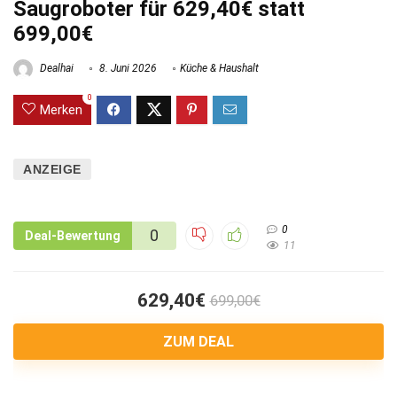
Saugroboter für 629,40€ statt
699,00€
Dealhai
8. Juni 2026
Küche & Haushalt
0
Merken
ANZEIGE
0
0
Deal-Bewertung
11
629,40€
699,00€
ZUM DEAL