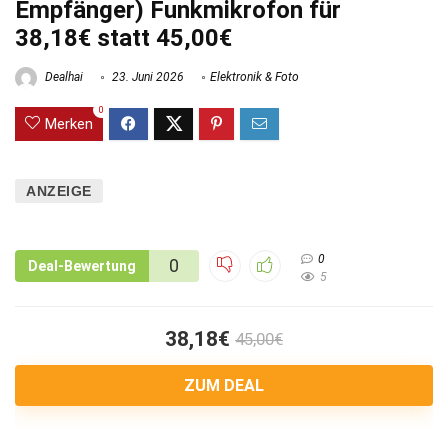
Empfänger) Funkmikrofon für
38,18€ statt 45,00€
Dealhai
23. Juni 2026
Elektronik & Foto
0
Merken
ANZEIGE
0
0
Deal-Bewertung
5
38,18€
45,00€
ZUM DEAL