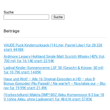
Suche
Suche
Beiträge
VAUDE Puck Kinderrucksack (14 Liter, Pastel Lilac) für 28,32€
statt 44,98€
Ardmore Legacy Highland Single Malt Scotch Whisky (40% Vol,
700 ml) für 16,14€ statt 22,94€
Ladival Kinder-Sonnencreme LSF 50 (Gesicht & Körper, 50 ml)
für 10,79€ statt 14,89€
Hase und Wolf – Alle 16 Original-Episoden in HD – plus 8
Bonus-Episoden (Nu Pagadi! / Na warte!) – Nostalgie pur – Blu-
ray für 19,99€ statt 21,49€
(Vorbestellung) Makita DMP180Z Akku-Kompressor 8,3 bar 18
V (ohne Akku, ohne Ladegerät) für 48,61€ statt 57,85€