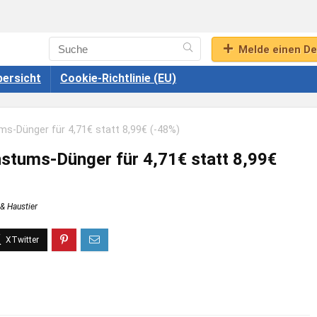
Melde einen De
ersicht
Cookie-Richtlinie (EU)
Dünger für 4,71€ statt 8,99€ (-48%)
ums-Dünger für 4,71€ statt 8,99€
 & Haustier