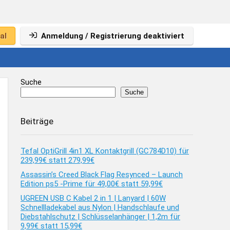
al
Anmeldung / Registrierung deaktiviert
Suche
Suche
Beiträge
Tefal OptiGrill 4in1 XL Kontaktgrill (GC784D10) für
239,99€ statt 279,99€
Assassin’s Creed Black Flag Resynced – Launch
Edition ps5 -Prime für 49,00€ statt 59,99€
UGREEN USB C Kabel 2 in 1 | Lanyard | 60W
Schnellladekabel aus Nylon | Handschlaufe und
Diebstahlschutz | Schlüsselanhänger | 1,2m für
9,99€ statt 15,99€