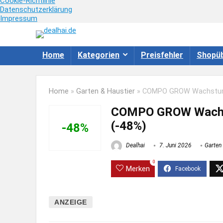
Cookie-Richtlinie
Datenschutzerklärung
Impressum
Home
Kategorien
Preisfehler
Shopüb
Home
»
Garten & Haustier
»
COMPO GROW Wachstums-
COMPO GROW Wachst
(-48%)
-48%
Dealhai
7. Juni 2026
Garten
0
Merken
ANZEIGE