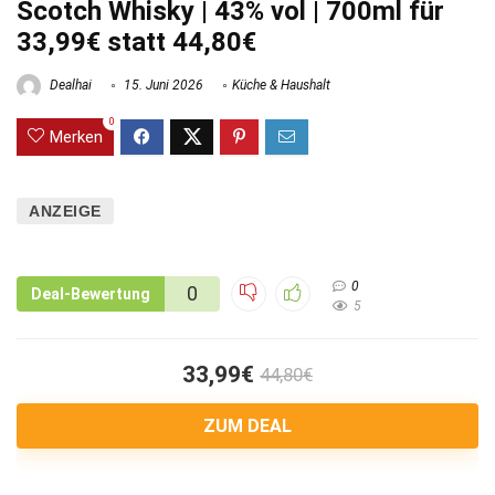
Scotch Whisky | 43% vol | 700ml für
33,99€ statt 44,80€
Dealhai
15. Juni 2026
Küche & Haushalt
0
Merken
ANZEIGE
0
0
Deal-Bewertung
5
33,99€
44,80€
ZUM DEAL