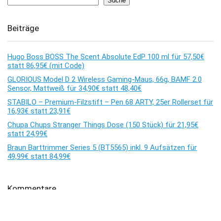
Suche
Beiträge
Hugo Boss BOSS The Scent Absolute EdP 100 ml für 57,50€
statt 86,95€ (mit Code)
GLORIOUS Model D 2 Wireless Gaming-Maus, 66g, BAMF 2.0
Sensor, Mattweiß für 34,90€ statt 48,40€
STABILO – Premium-Filzstift – Pen 68 ARTY, 25er Rollerset für
16,93€ statt 23,91€
Chupa Chups Stranger Things Dose (150 Stück) für 21,95€
statt 24,99€
Braun Barttrimmer Series 5 (BT5565) inkl. 9 Aufsätzen für
49,99€ statt 84,99€
Kommentare
Es sind keine Kommentare vorhanden.