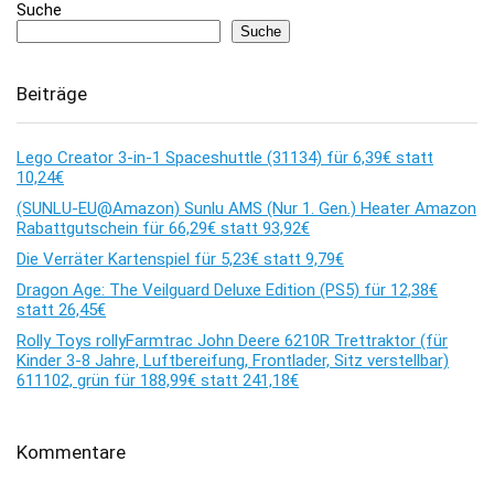
Suche
Suche
Beiträge
Lego Creator 3-in-1 Spaceshuttle (31134) für 6,39€ statt
10,24€
(SUNLU-EU@Amazon) Sunlu AMS (Nur 1. Gen.) Heater Amazon
Rabattgutschein für 66,29€ statt 93,92€
Die Verräter Kartenspiel für 5,23€ statt 9,79€
Dragon Age: The Veilguard Deluxe Edition (PS5) für 12,38€
statt 26,45€
Rolly Toys rollyFarmtrac John Deere 6210R Trettraktor (für
Kinder 3-8 Jahre, Luftbereifung, Frontlader, Sitz verstellbar)
611102, grün für 188,99€ statt 241,18€
Kommentare