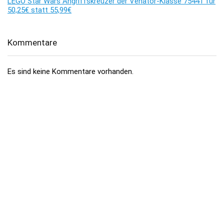
LEGO Star Wars Angriffskreuzer der Venator-Klasse 75441 für
50,25€ statt 55,99€
Kommentare
Es sind keine Kommentare vorhanden.
Über dealhai.de
dealhai.de
ist dein Schnäppchen-Radar: Wir schnappen uns
täglich die besten
Deals, Preisfehler & Gutscheine
– handverlesen,
damit du nie zu viel zahlst.
„Den Deal schnapp ich mir!"
Top-Kategorien