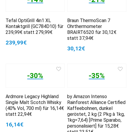
Tefal OptiGrill 4in1 XL
Braun ThermoScan 7
Kontaktgrill (GC784D10) für
Ohrthermometer
239,99€ statt 279,99€
BRAIRT6520 für 30,12€
statt 37,94€
239,99€
30,12€
-30%
-35%
Ardmore Legacy Highland
by Amazon Intenso
Single Malt Scotch Whisky
Rainforest Alliance Certified
(40% Vol, 700 ml) für 16,14€
Kaffeebohnen, dunkel
statt 22,94€
geröstet, 2 kg (2 Pkg à 1kg,
1kg=7,64) [Prime Sparabo,
16,14€
personalisiert] für 15,28€
statt 23,51€