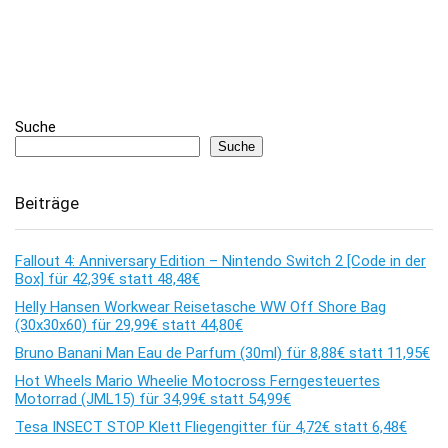
Suche
Suche
Beiträge
Fallout 4: Anniversary Edition – Nintendo Switch 2 [Code in der
Box] für 42,39€ statt 48,48€
Helly Hansen Workwear Reisetasche WW Off Shore Bag
(30x30x60) für 29,99€ statt 44,80€
Bruno Banani Man Eau de Parfum (30ml) für 8,88€ statt 11,95€
Hot Wheels Mario Wheelie Motocross Ferngesteuertes
Motorrad (JML15) für 34,99€ statt 54,99€
Tesa INSECT STOP Klett Fliegengitter für 4,72€ statt 6,48€