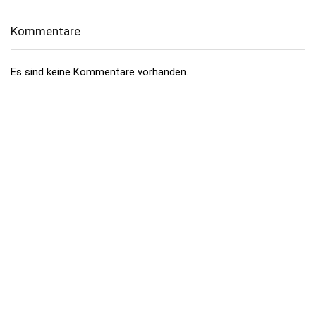
Kommentare
Es sind keine Kommentare vorhanden.
Über dealhai.de
dealhai.de
ist dein Schnäppchen-Radar: Wir schnappen uns
täglich die besten
Deals, Preisfehler & Gutscheine
– handverlesen,
damit du nie zu viel zahlst.
„Den Deal schnapp ich mir!"
Top-Kategorien
Elektronik & Foto