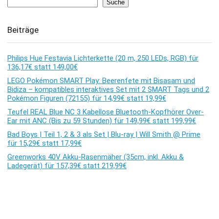
Suche
Beiträge
Philips Hue Festavia Lichterkette (20 m, 250 LEDs, RGB) für
136,17€ statt 149,00€
LEGO Pokémon SMART Play: Beerenfete mit Bisasam und
Bidiza – kompatibles interaktives Set mit 2 SMART Tags und 2
Pokémon Figuren (72155) für 14,99€ statt 19,99€
Teufel REAL Blue NC 3 Kabellose Bluetooth-Kopfhörer Over-
Ear mit ANC (Bis zu 59 Stunden) für 149,99€ statt 199,99€
Bad Boys | Teil 1, 2 & 3 als Set | Blu-ray | Will Smith @ Prime
für 15,29€ statt 17,99€
Greenworks 40V Akku-Rasenmäher (35cm, inkl. Akku &
Ladegerät) für 157,39€ statt 219,99€
Kommentare