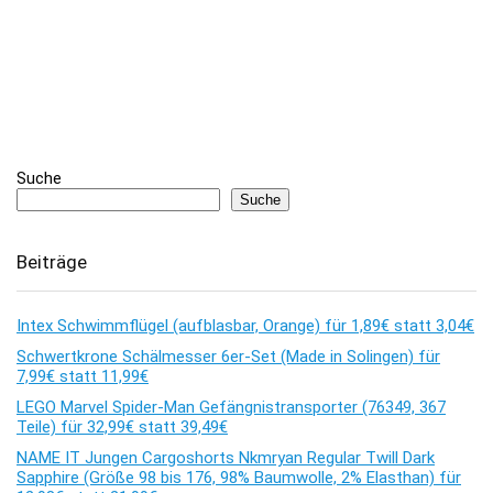
Suche
Suche
Beiträge
Intex Schwimmflügel (aufblasbar, Orange) für 1,89€ statt 3,04€
Schwertkrone Schälmesser 6er-Set (Made in Solingen) für
7,99€ statt 11,99€
LEGO Marvel Spider-Man Gefängnistransporter (76349, 367
Teile) für 32,99€ statt 39,49€
NAME IT Jungen Cargoshorts Nkmryan Regular Twill Dark
Sapphire (Größe 98 bis 176, 98% Baumwolle, 2% Elasthan) für