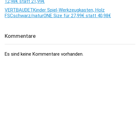
12,98€ statt 21,99€
VERTBAUDETKinder Spiel-Werkzeugkasten, Holz
FSCschwarz/naturONE Size für 27,99€ statt 40,98€
Kommentare
Es sind keine Kommentare vorhanden.
Über dealhai.de
dealhai.de
ist dein Schnäppchen-Radar: Wir schnappen uns
täglich die besten
Deals, Preisfehler & Gutscheine
– handverlesen,
damit du nie zu viel zahlst.
„Den Deal schnapp ich mir!"