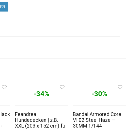
-34%
-30%
Black
Feandrea
Bandai Armored Core
Hundedecken | z.B.
VI 02 Steel Haze –
 -
XXL (203 x 152 cm) für
30MM 1/144