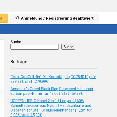
al
Anmeldung / Registrierung deaktiviert
Suche
Suche
Beiträge
Tefal OptiGrill 4in1 XL Kontaktgrill (GC784D10) für
239,99€ statt 279,99€
Assassin’s Creed Black Flag Resynced – Launch
Edition ps5 -Prime für 49,00€ statt 59,99€
UGREEN USB C Kabel 2 in 1 | Lanyard | 60W
Schnellladekabel aus Nylon | Handschlaufe und
Diebstahlschutz | Schlüsselanhänger | 1,2m für
9,99€ statt 15,99€