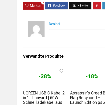
0
Merken
Dealhai
Verwandte Produkte
-38%
-18%
UGREEN USB C Kabel 2
Assassin’s Creed 
in 1 | Lanyard | 60W
Flag Resynced –
Schnellladekabel aus
Launch Edition ps5