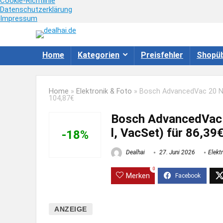
Cookie-Richtlinie
Datenschutzerklärung
Impressum
Home
Kategorien
Preisfehler
Shopüb
Home
»
Elektronik & Foto
»
Bosch AdvancedVac 20 Na
104,87€
Bosch AdvancedVac 
l, VacSet) für 86,39
-18%
Dealhai
27. Juni 2026
Elekt
0
Merken
ANZEIGE