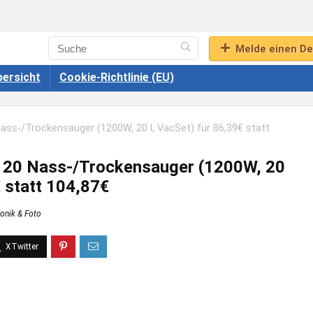
Melde einen De
ersicht
Cookie-Richtlinie (EU)
ss-/Trockensauger (1200W, 20 l, VacSet) für 86,39€ statt
20 Nass-/Trockensauger (1200W, 20
€ statt 104,87€
ronik & Foto