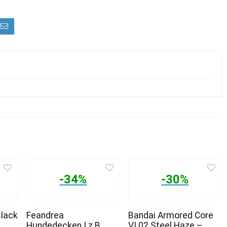
-34%
-30%
Black
Feandrea
Bandai Armored Core
Hundedecken | z.B.
VI 02 Steel Haze –