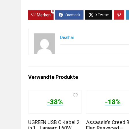
0
Merken
Dealhai
Verwandte Produkte
-38%
-18%
UGREEN USB C Kabel 2
Assassin’s Creed 
in 1 | Lanyard | 60W
Flag Resynced –