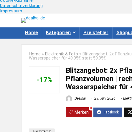
Cookie-Richtlinie
Datenschutzerklärung
Impressum
Home
Kategorien
Preisfehler
Shopüb
Home
»
Elektronik & Foto
»
Blitzangebot: 2x Pflanzkü
Wasserspeicher für 49,95€ statt 59,95€
Blitzangebot: 2x Pfl
Pflanzvolumen | rec
-17%
Wasserspeicher für 
Dealhai
23. Juni 2026
Elekt
0
Merken
ANZEIGE