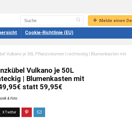
Melde einen De
ersicht
Cookie-Richtlinie (EU)
bel Vulkano je 50L Pflanzvolumen | rechteckig | Blumenkasten mit
anzkübel Vulkano je 50L
hteckig | Blumenkasten mit
49,95€ statt 59,95€
ronik & Foto