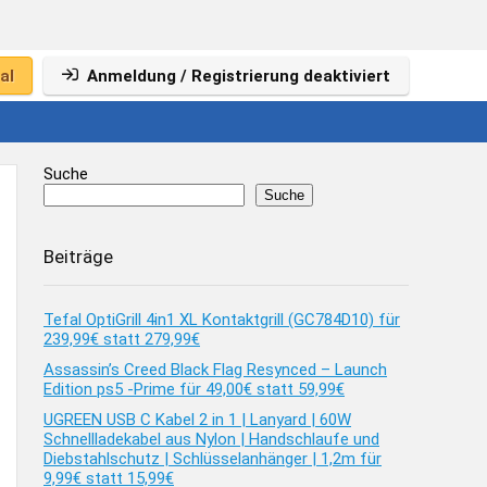
al
Anmeldung / Registrierung deaktiviert
Suche
Suche
Beiträge
Tefal OptiGrill 4in1 XL Kontaktgrill (GC784D10) für
239,99€ statt 279,99€
Assassin’s Creed Black Flag Resynced – Launch
Edition ps5 -Prime für 49,00€ statt 59,99€
UGREEN USB C Kabel 2 in 1 | Lanyard | 60W
Schnellladekabel aus Nylon | Handschlaufe und
Diebstahlschutz | Schlüsselanhänger | 1,2m für
9,99€ statt 15,99€