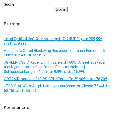
Suche
Suche
Beiträge
Tefal OptiGrill 4in1 XL Kontaktgrill (GC784D10) für 239,99€
statt 279,99€
Assassin’s Creed Black Flag Resynced – Launch Edition ps5 -
Prime für 49,00€ statt 59,99€
UGREEN USB C Kabel 2 in 1 | Lanyard | 60W Schnellladekabel
aus Nylon | Handschlaufe und Diebstahlschutz |
Schlüsselanhänger | 1,2m für 9,99€ statt 15,99€
CORSAIR Nautilus 240 RS CPU Kühler für 59,90€ statt 78,20€
LEGO Star Wars Angriffskreuzer der Venator-Klasse 75441 für
50,25€ statt 55,99€
Kommentare