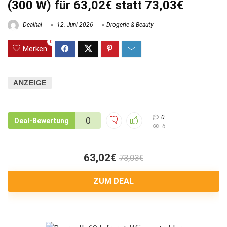
(300 W) für 63,02€ statt 73,03€
Dealhai
12. Juni 2026
Drogerie & Beauty
0
Merken
ANZEIGE
0
0
Deal-Bewertung
6
63,02€
73,03€
ZUM DEAL