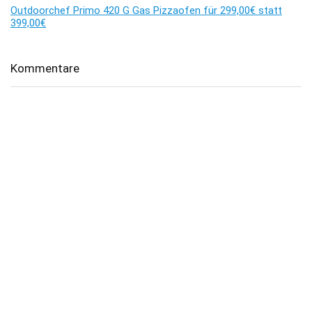
Outdoorchef Primo 420 G Gas Pizzaofen für 299,00€ statt
399,00€
Kommentare
Es sind keine Kommentare vorhanden.
Über dealhai.de
dealhai.de
ist dein Schnäppchen-Radar: Wir schnappen uns
täglich die besten
Deals, Preisfehler & Gutscheine
– handverlesen,
damit du nie zu viel zahlst.
„Den Deal schnapp ich mir!"
Top-Kategorien