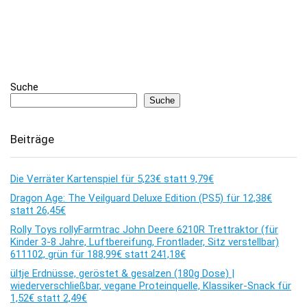
Suche
Suche
Beiträge
Die Verräter Kartenspiel für 5,23€ statt 9,79€
Dragon Age: The Veilguard Deluxe Edition (PS5) für 12,38€
statt 26,45€
Rolly Toys rollyFarmtrac John Deere 6210R Trettraktor (für
Kinder 3-8 Jahre, Luftbereifung, Frontlader, Sitz verstellbar)
611102, grün für 188,99€ statt 241,18€
ültje Erdnüsse, geröstet & gesalzen (180g Dose) |
wiederverschließbar, vegane Proteinquelle, Klassiker-Snack für
1,52€ statt 2,49€