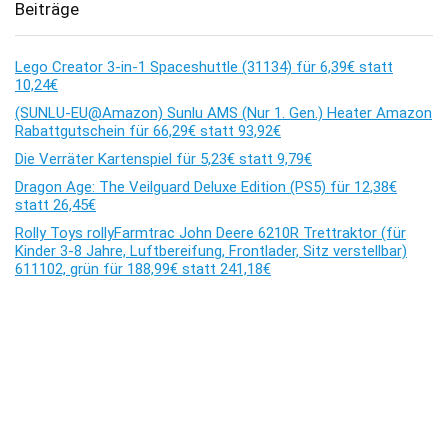
Beiträge
Lego Creator 3-in-1 Spaceshuttle (31134) für 6,39€ statt
10,24€
(SUNLU-EU@Amazon) Sunlu AMS (Nur 1. Gen.) Heater Amazon
Rabattgutschein für 66,29€ statt 93,92€
Die Verräter Kartenspiel für 5,23€ statt 9,79€
Dragon Age: The Veilguard Deluxe Edition (PS5) für 12,38€
statt 26,45€
Rolly Toys rollyFarmtrac John Deere 6210R Trettraktor (für
Kinder 3-8 Jahre, Luftbereifung, Frontlader, Sitz verstellbar)
611102, grün für 188,99€ statt 241,18€
Kommentare
Es sind keine Kommentare vorhanden.