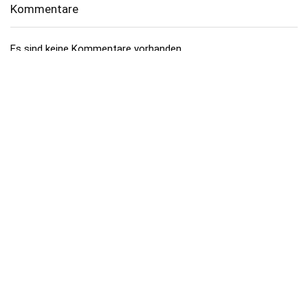
Kommentare
Es sind keine Kommentare vorhanden.
Über dealhai.de
dealhai.de
ist dein Schnäppchen-Radar: Wir schnappen uns
täglich die besten
Deals, Preisfehler & Gutscheine
– handverlesen,
damit du nie zu viel zahlst.
„Den Deal schnapp ich mir!"
Top-Kategorien
Elektronik & Foto
Haushaltsgeräte
Gaming