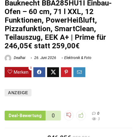
Bauknecht BBA285HU1I Einbau-
Ofen – 60 cm, 71 l XXL, 12
Funktionen, PowerHeißluft,
Pizzafunktion, SmartClean,
Teilauszug, EEK A+ | Prime für
246,05€ statt 259,00€
Dealhai
26. Juni 2026
Elektronik & Foto
0
Merken
ANZEIGE
0
0
Deal-Bewertung
3