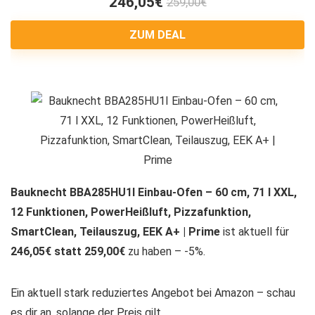
246,05€
259,00€
ZUM DEAL
Bauknecht BBA285HU1I Einbau-Ofen – 60 cm, 71 l XXL,
12 Funktionen, PowerHeißluft, Pizzafunktion,
SmartClean, Teilauszug, EEK A+ | Prime
ist aktuell für
246,05€ statt 259,00€
zu haben – -5%.
Ein aktuell stark reduziertes Angebot bei Amazon – schau
es dir an, solange der Preis gilt.