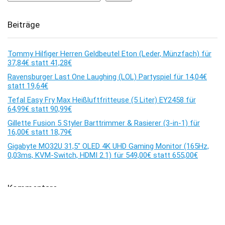
Beiträge
Tommy Hilfiger Herren Geldbeutel Eton (Leder, Münzfach) für
37,84€ statt 41,28€
Ravensburger Last One Laughing (LOL) Partyspiel für 14,04€
statt 19,64€
Tefal Easy Fry Max Heißluftfritteuse (5 Liter) EY2458 für
64,99€ statt 90,99€
Gillette Fusion 5 Styler Barttrimmer & Rasierer (3-in-1) für
16,00€ statt 18,79€
Gigabyte MO32U 31,5″ OLED 4K UHD Gaming Monitor (165Hz,
0,03ms, KVM-Switch, HDMI 2.1) für 549,00€ statt 655,00€
Kommentare
Es sind keine Kommentare vorhanden.