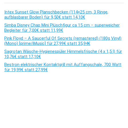
Intex Sunset Glow Planschbecken (114×25 cm, 3 Ringe,
aufblasbarer Boden) für 9,50€ statt 14,10€
Simba Disney Chap Mini Plüschfigur ca 15 cm – superweicher
Begleiter für 7,00€ statt 11,99€
Pink Floyd – A Saucerful Of Secrets (remastered) (180g Vinyl)
(Mono) [prime/iMusic] für 27,99€ statt 35,94€
Sagrotan Wäsche-Hygienespüler Himmelsfrische (4 x 1,5 l) für
10,76€ statt 17,10€
Bestron elektrischer Kontaktgrill mit Auffangschale, 700 Watt
für 19,99€ statt 27,99€
Kommentare
Es sind keine Kommentare vorhanden.