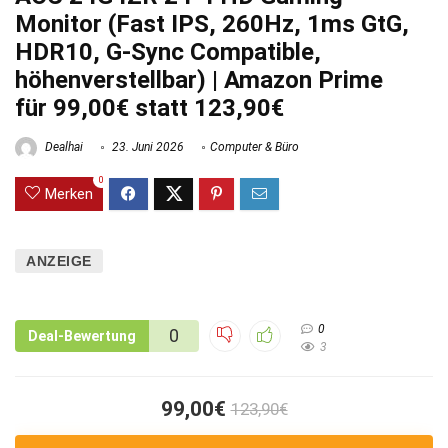
Monitor (Fast IPS, 260Hz, 1ms GtG,
HDR10, G-Sync Compatible,
höhenverstellbar) | Amazon Prime
für 99,00€ statt 123,90€
Dealhai
23. Juni 2026
Computer & Büro
0
Merken
ANZEIGE
0
0
Deal-Bewertung
3
99,00€
123,90€