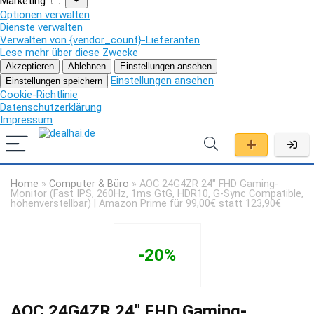
Marketing
Optionen verwalten
Dienste verwalten
Verwalten von {vendor_count}-Lieferanten
Lese mehr über diese Zwecke
Akzeptieren
Ablehnen
Einstellungen ansehen
Einstellungen ansehen
Einstellungen speichern
Cookie-Richtlinie
Datenschutzerklärung
Impressum
Home
»
Computer & Büro
»
AOC 24G4ZR 24″ FHD Gaming-
Monitor (Fast IPS, 260Hz, 1ms GtG, HDR10, G-Sync Compatible,
höhenverstellbar) | Amazon Prime für 99,00€ statt 123,90€
-20%
AOC 24G4ZR 24″ FHD Gaming-