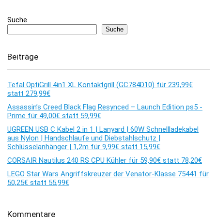
Suche
Suche
Beiträge
Tefal OptiGrill 4in1 XL Kontaktgrill (GC784D10) für 239,99€
statt 279,99€
Assassin’s Creed Black Flag Resynced – Launch Edition ps5 -
Prime für 49,00€ statt 59,99€
UGREEN USB C Kabel 2 in 1 | Lanyard | 60W Schnellladekabel
aus Nylon | Handschlaufe und Diebstahlschutz |
Schlüsselanhänger | 1,2m für 9,99€ statt 15,99€
CORSAIR Nautilus 240 RS CPU Kühler für 59,90€ statt 78,20€
LEGO Star Wars Angriffskreuzer der Venator-Klasse 75441 für
50,25€ statt 55,99€
Kommentare