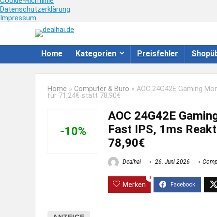
Cookie-Richtlinie
Datenschutzerklärung
Impressum
Home
Kategorien
Preisfehler
Shopüb
Home
»
Computer & Büro
»
AOC 24G42E Gaming Monito
für 71,24€ statt 78,90€
AOC 24G42E Gaming M
Fast IPS, 1ms Reakt
-10%
78,90€
Dealhai
26. Juni 2026
Compu
0
Merken
ANZEIGE