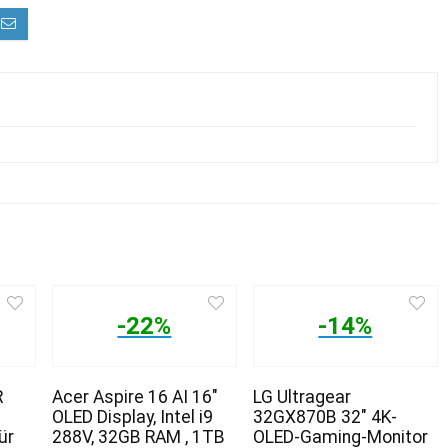
-22%
-14%
R
Acer Aspire 16 AI 16″
LG Ultragear
OLED Display, Intel i9
32GX870B 32″ 4K-
ür
288V, 32GB RAM , 1TB
OLED-Gaming-Monitor