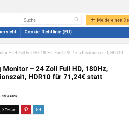
Melde einen De
ersicht
Cookie-Richtlinie (EU)
r – 24 Zoll Full HD, 180Hz, Fast IPS, 1ms Reaktionszeit, HDR10
onitor – 24 Zoll Full HD, 180Hz,
ionszeit, HDR10 für 71,24€ statt
ter & Büro