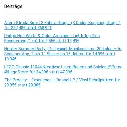
Beiträge
Atera Strada Sport 3 Fahrradträger (3 Räder, Kupplungsträger)
für 337,48€ statt 468,99€
Philips Hue White & Color Ambiance Lightstrip Plus
Erweiterung (1 m) für 8,55€ statt 18,49€
Hitster Summer Party | Partyspiel, Musikspiel mit 300 plus Hits,
Scan per App, 2 bis 10 Spieler ab 16 Jahren für 14,99€ statt
18,94€
LEGO Classic 11044 Kreativset zum Bauen und Spielen @Prime
@LegoStore für 34,99€ statt 47,99€
The Prodigy – Experience – Doppel LP / Vinyl Schallplatten für
20,95€ statt 28,98€
Kommentare
Es sind keine Kommentare vorhanden.