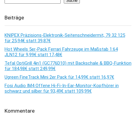
Suche
Beiträge
KNIPEX Präzisions-Elektronik-Seitenschneidermit, 79 32 125
für 25,94€ statt 39,87€
Hot Wheels 5er-Pack Ferrari Fahrzeuge im Maßstab 1:64
JLN12 für 9,99€ statt 17,48€
Tefal OptiGrill 4in1 (GC776D10) mit Backschale & BBQ-Funktion
für 184,98€ statt 249,99€
Ugreen FineTrack Mini 2er Pack für 14,99€ statt 16,97€
Fosi Audio IM4 Offene Hi-Fi-In-Ear-Monitor-Kopfhörer in
schwarz und silber für 93,49€ statt 109,99€
Kommentare
Es sind keine Kommentare vorhanden.