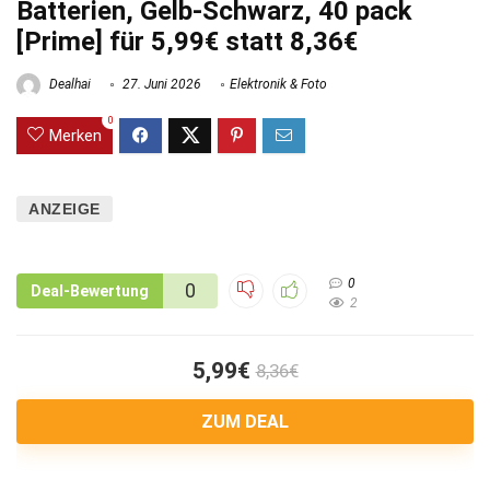
Batterien, Gelb-Schwarz, 40 pack
[Prime] für 5,99€ statt 8,36€
Dealhai
27. Juni 2026
Elektronik & Foto
0
Merken
ANZEIGE
0
0
Deal-Bewertung
2
5,99€
8,36€
ZUM DEAL