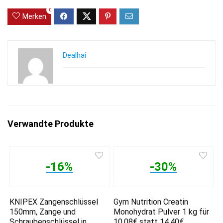
0
Merken
Dealhai
Verwandte Produkte
-16%
-30%
KNIPEX Zangenschlüssel
Gym Nutrition Creatin
150mm, Zange und
Monohydrat Pulver 1 kg für
Schraubenschlüssel in
10,08€ statt 14,40€