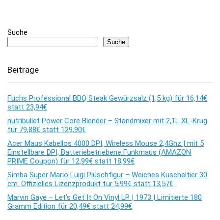
Suche
Suche
Beiträge
Fuchs Professional BBQ Steak Gewürzsalz (1,5 kg) für 16,14€
statt 23,94€
nutribullet Power Core Blender – Standmixer mit 2,1L XL-Krug
für 79,88€ statt 129,90€
Acer Maus Kabellos 4000 DPI, Wireless Mouse 2,4Ghz | mit 5
Einstellbare DPI, Batteriebetriebene Funkmaus (AMAZON
PRIME Coupon) für 12,99€ statt 18,99€
Simba Super Mario Luigi Plüschfigur – Weiches Kuscheltier 30
cm. Offizielles Lizenzprodukt für 5,99€ statt 13,57€
Marvin Gaye – Let’s Get It On Vinyl LP | 1973 | Limitierte 180
Gramm Edition für 20,49€ statt 24,99€